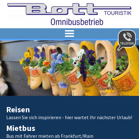
REISEN
VERSICHERUNG
MIETBUS
KATALOG
ANFRAGE BUSMIETE
ÜBER UNS
FUHRPARK
KONTAKT
50 JAHRE BOTT-TOURISTIK
UNSER UNTERNEHMEN
Reisen
Lassen Sie sich inspirieren - hier wartet Ihr nächster Urlaub!
Mietbus
Bus mit Fahrer mieten ab Frankfurt/Main