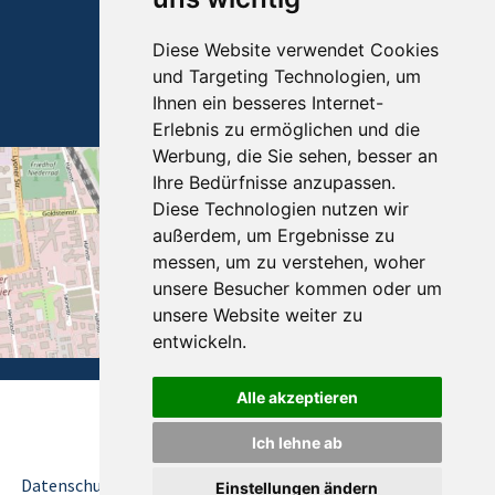
Telefon: +49 69 67 67 51
Telefax: +49 69 670 17 46
Diese Website verwendet Cookies
und Targeting Technologien, um
info
bott-touristik.de
Ihnen ein besseres Internet-
www.bott-touristik.de
Erlebnis zu ermöglichen und die
Werbung, die Sie sehen, besser an
Ihre Bedürfnisse anzupassen.
Diese Technologien nutzen wir
außerdem, um Ergebnisse zu
messen, um zu verstehen, woher
unsere Besucher kommen oder um
unsere Website weiter zu
entwickeln.
Alle akzeptieren
© 2026 Bott Touristik
created by
vistabus.de
Ich lehne ab
Datenschutz
Formblatt
Impressum
Reisebedingungen
Einstellungen ändern