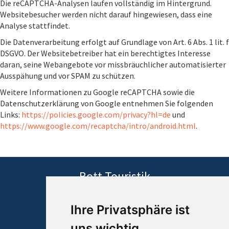
Die reCAPTCHA-Analysen laufen vollständig im Hintergrund.
Websitebesucher werden nicht darauf hingewiesen, dass eine
Analyse stattfindet.
Die Datenverarbeitung erfolgt auf Grundlage von Art. 6 Abs. 1 lit. f
DSGVO. Der Websitebetreiber hat ein berechtigtes Interesse
daran, seine Webangebote vor missbräuchlicher automatisierter
Ausspähung und vor SPAM zu schützen.
Weitere Informationen zu Google reCAPTCHA sowie die
Datenschutzerklärung von Google entnehmen Sie folgenden
Links:
https://policies.google.com/privacy?hl=de
und
https://www.google.com/recaptcha/intro/android.html
.
Bott Touristik
Inhaber Hagen Bott
Adolfstraße 45
Ihre Privatsphäre ist
60528 Frankfurt/Main
uns wichtig