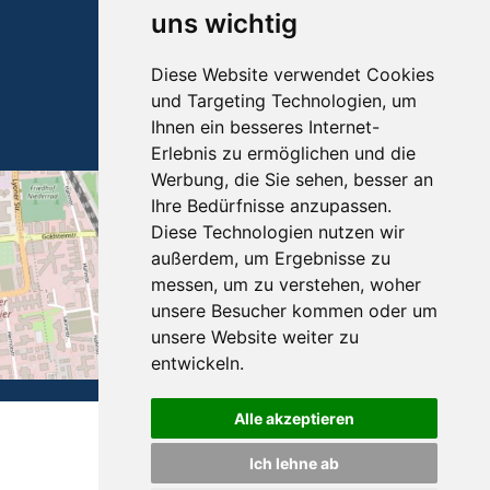
uns wichtig
Telefon: +49 69 67 67 51
Telefax: +49 69 670 17 46
Diese Website verwendet Cookies
und Targeting Technologien, um
info
bott-touristik.de
Ihnen ein besseres Internet-
www.bott-touristik.de
Erlebnis zu ermöglichen und die
Werbung, die Sie sehen, besser an
Ihre Bedürfnisse anzupassen.
Diese Technologien nutzen wir
außerdem, um Ergebnisse zu
messen, um zu verstehen, woher
unsere Besucher kommen oder um
unsere Website weiter zu
entwickeln.
Alle akzeptieren
© 2026 Bott Touristik
created by
vistabus.de
Ich lehne ab