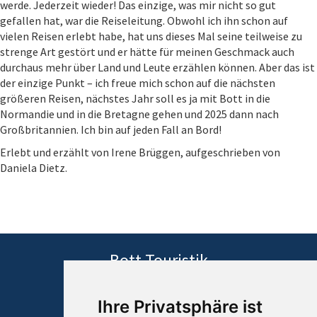
werde. Jederzeit wieder! Das einzige, was mir nicht so gut
gefallen hat, war die Reiseleitung. Obwohl ich ihn schon auf
vielen Reisen erlebt habe, hat uns dieses Mal seine teilweise zu
strenge Art gestört und er hätte für meinen Geschmack auch
durchaus mehr über Land und Leute erzählen können. Aber das ist
der einzige Punkt – ich freue mich schon auf die nächsten
größeren Reisen, nächstes Jahr soll es ja mit Bott in die
Normandie und in die Bretagne gehen und 2025 dann nach
Großbritannien. Ich bin auf jeden Fall an Bord!
Erlebt und erzählt von Irene Brüggen, aufgeschrieben von
Daniela Dietz.
Bott Touristik
Inhaber Hagen Bott
Adolfstraße 45
Ihre Privatsphäre ist
60528 Frankfurt/Main