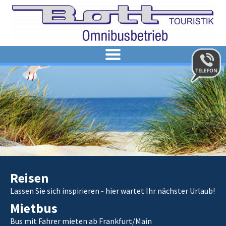
REISEN
VERSICHERUNG
MIETBUS
KATALOG
ANFRAGE BUSMIETE
ÜBER UNS
FUHRPARK
KONTAKT
50 JAHRE BOTT-TOURISTIK
UNSER UNTERNEHMEN
Reisen
Lassen Sie sich inspirieren - hier wartet Ihr nächster Urlaub!
Mietbus
Bus mit Fahrer mieten ab Frankfurt/Main